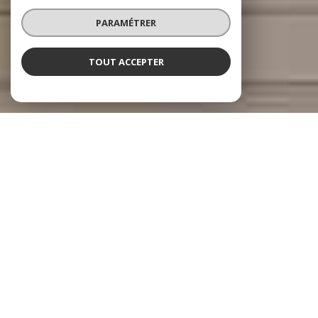
PARAMÉTRER
TOUT ACCEPTER
Serenity Immobilier
Agence immobilière à Toulouse
Découvrez Serenity Immobilier
, votre
agence
immobilière à Toulouse
et partenaire de
confiance pour tous vos projets sur le bassin
toulousain.
Notre équipe met un point d’honneur à offrir