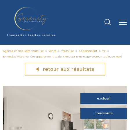
Agence immobilière Toulouse
Vente
Toulouse
Appartement
T2
En exclusivite a vendre appartement t2 de 47m2 au 1eme etage secteur toulouse nord
retour aux résultats
exclusif
nouveauté