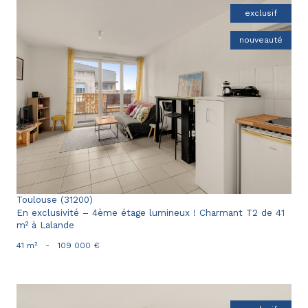
exclusif
nouveauté
voir le bien
Toulouse (31200)
En exclusivité – 4ème étage lumineux ! Charmant T2 de 41
m² à Lalande
41 m²
-
109 000 €