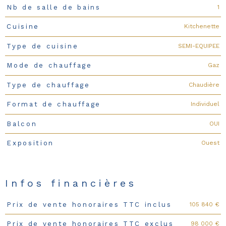
1
Nb de salle de bains
Kitchenette
Cuisine
SEMI-EQUIPEE
Type de cuisine
Gaz
Mode de chauffage
Chaudière
Type de chauffage
Individuel
Format de chauffage
OUI
Balcon
Ouest
Exposition
Infos financières
105 840 €
Prix de vente honoraires TTC inclus
Caractéristiques
Valeurs
98 000 €
Prix de vente honoraires TTC exclus