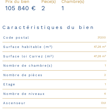
Prix du bien
Pièce(s)
Chambre(s)
105 840 €
2
1
Caractéristiques du bien
31200
Code postal
Caractéristiques
Valeurs
47,28 m²
Surface habitable (m²)
47,28 m²
Surface loi Carrez (m²)
1
Nombre de chambre(s)
2
Nombre de pièces
1
Etage
4
Nombre de niveaux
OUI
Ascenseur