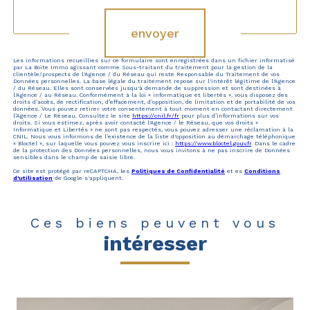
envoyer
Les informations recueillies sur ce formulaire sont enregistrées dans un fichier informatisé
par La Boite Immo agissant comme Sous-traitant du traitement pour la gestion de la
clientèle/prospects de l'Agence / du Réseau qui reste Responsable du Traitement de vos
Données personnelles. La base légale du traitement repose sur l'intérêt légitime de l'Agence
/ du Réseau. Elles sont conservées jusqu'à demande de suppression et sont destinées à
l'Agence / au Réseau. Conformément à la loi « informatique et libertés », vous disposez des
droits d’accès, de rectification, d’effacement, d’opposition, de limitation et de portabilité de vos
données. Vous pouvez retirer votre consentement à tout moment en contactant directement
l’Agence / Le Réseau. Consultez le site
https://cnil.fr/fr
pour plus d’informations sur vos
droits. Si vous estimez, après avoir contacté l'Agence / le Réseau, que vos droits «
Informatique et Libertés » ne sont pas respectés, vous pouvez adresser une réclamation à la
CNIL. Nous vous informons de l’existence de la liste d'opposition au démarchage téléphonique
« Bloctel », sur laquelle vous pouvez vous inscrire ici :
https://www.bloctel.gouv.fr
. Dans le cadre
de la protection des Données personnelles, nous vous invitons à ne pas inscrire de Données
sensibles dans le champ de saisie libre.
Ce site est protégé par reCAPTCHA, les
Politiques de Confidentialité
et es
Conditions
d'utilisation
de Google s'appliquent.
Ces biens peuvent vous
intéresser