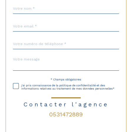
Nom
Fieldset
*
par
défaut
email
*
Téléphone
*
Message
Fieldset
*
par
défaut
* Champs obligatoires
Validation
j'ai pris connaissance de la politique de confidentialité et des
informations relatives au traitement de mes données personnelles*
Contacter l'agence
0531472889
Validation