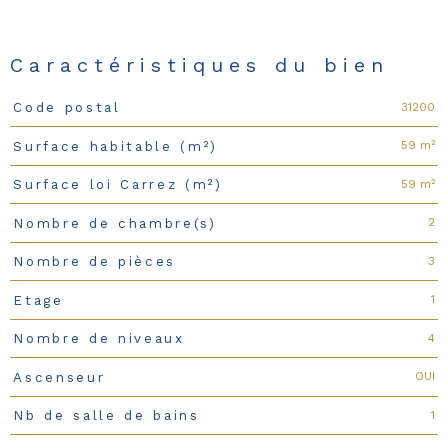
Caractéristiques du bien
31200
Code postal
Caractéristiques
Valeurs
59 m²
Surface habitable (m²)
59 m²
Surface loi Carrez (m²)
2
Nombre de chambre(s)
3
Nombre de pièces
1
Etage
4
Nombre de niveaux
OUI
Ascenseur
1
Nb de salle de bains