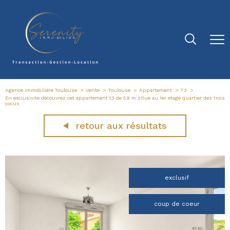
Agence immobilière Toulouse
Vente
Toulouse
Appartement
T3
En exclusivite decouvrez cet appartement t3 de 59 m situe au 1er etage quartier des trois
cocus
retour aux résultats
exclusif
coup de coeur