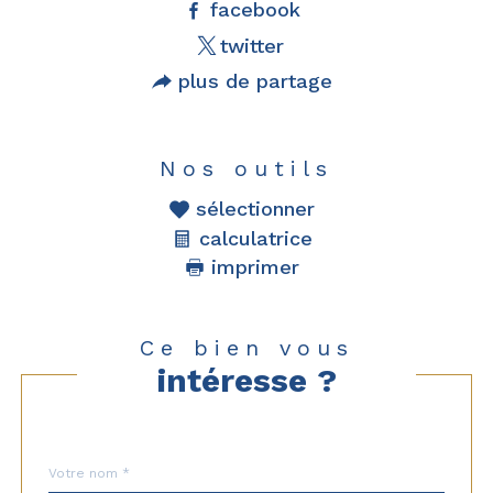
facebook
twitter
plus de partage
Nos outils
sélectionner
calculatrice
imprimer
Ce bien vous
intéresse ?
Nom
Fieldset
*
par