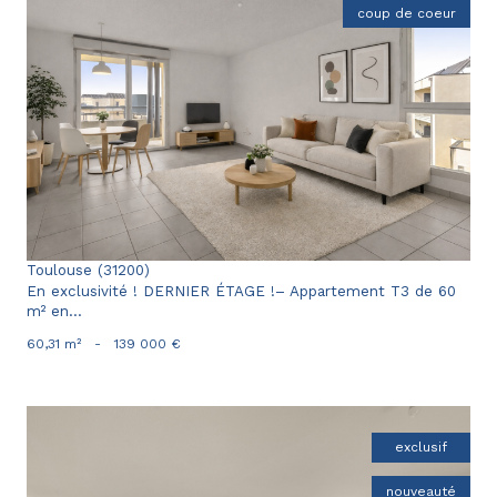
coup de coeur
voir le bien
Toulouse (31200)
En exclusivité ! DERNIER ÉTAGE !– Appartement T3 de 60
m² en...
60,31 m²
-
139 000 €
exclusif
nouveauté