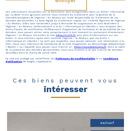
envoyer
Les informations recueillies sur ce formulaire sont enregistrées dans un fichier informatisé
par La Boite Immo agissant comme Sous-traitant du traitement pour la gestion de la
clientèle/prospects de l'Agence / du Réseau qui reste Responsable du Traitement de vos
Données personnelles. La base légale du traitement repose sur l'intérêt légitime de l'Agence
/ du Réseau. Elles sont conservées jusqu'à demande de suppression et sont destinées à
l'Agence / au Réseau. Conformément à la loi « informatique et libertés », vous disposez des
droits d’accès, de rectification, d’effacement, d’opposition, de limitation et de portabilité de vos
données. Vous pouvez retirer votre consentement à tout moment en contactant directement
l’Agence / Le Réseau. Consultez le site
https://cnil.fr/fr
pour plus d’informations sur vos
droits. Si vous estimez, après avoir contacté l'Agence / le Réseau, que vos droits «
Informatique et Libertés » ne sont pas respectés, vous pouvez adresser une réclamation à la
CNIL. Nous vous informons de l’existence de la liste d'opposition au démarchage téléphonique
« Bloctel », sur laquelle vous pouvez vous inscrire ici :
https://www.bloctel.gouv.fr
. Dans le cadre
de la protection des Données personnelles, nous vous invitons à ne pas inscrire de Données
sensibles dans le champ de saisie libre.
Ce site est protégé par reCAPTCHA, les
Politiques de Confidentialité
et es
Conditions
d'utilisation
de Google s'appliquent.
Ces biens peuvent vous
intéresser
exclusif