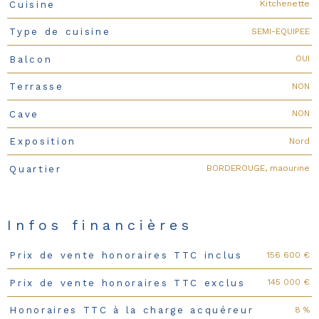
Kitchenette
Cuisine
SEMI-EQUIPEE
Type de cuisine
OUI
Balcon
NON
Terrasse
NON
Cave
Nord
Exposition
BORDEROUGE, maourine
Quartier
Infos financières
156 600 €
Prix de vente honoraires TTC inclus
Caractéristiques
Valeurs
145 000 €
Prix de vente honoraires TTC exclus
8 %
Honoraires TTC à la charge acquéreur