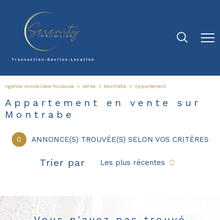
Agence immobilière Toulouse
Vente
Montrabe
Appartement
Appartement en vente sur
Montrabe
0
ANNONCE(S) TROUVÉE(S) SELON VOS CRITÈRES
Trier par
Les plus récentes
Vous n'avez pas trouvé