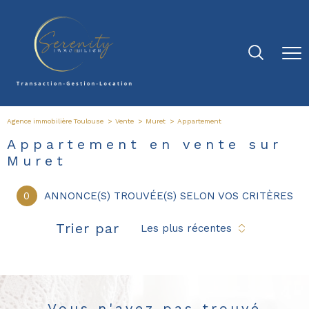
Agence immobilière Toulouse
Vente
Muret
Appartement
Appartement en vente sur
Muret
0
ANNONCE(S) TROUVÉE(S) SELON VOS CRITÈRES
Trier par
Les plus récentes
Vous n'avez pas trouvé