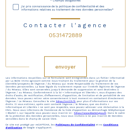
* Champs obligatoires
Validation
j'ai pris connaissance de la politique de confidentialité et des
informations relatives au traitement de mes données personnelles*
Contacter l'agence
0531472889
Validation
envoyer
Les informations recueillies sur ce formulaire sont enregistrées dans un fichier informatisé
par La Boite Immo agissant comme Sous-traitant du traitement pour la gestion de la
clientèle/prospects de l'Agence / du Réseau qui reste Responsable du Traitement de vos
Données personnelles. La base légale du traitement repose sur l'intérêt légitime de l'Agence
/ du Réseau. Elles sont conservées jusqu'à demande de suppression et sont destinées à
l'Agence / au Réseau. Conformément à la loi « informatique et libertés », vous disposez des
droits d’accès, de rectification, d’effacement, d’opposition, de limitation et de portabilité de vos
données. Vous pouvez retirer votre consentement à tout moment en contactant directement
l’Agence / Le Réseau. Consultez le site
https://cnil.fr/fr
pour plus d’informations sur vos
droits. Si vous estimez, après avoir contacté l'Agence / le Réseau, que vos droits «
Informatique et Libertés » ne sont pas respectés, vous pouvez adresser une réclamation à la
CNIL. Nous vous informons de l’existence de la liste d'opposition au démarchage téléphonique
« Bloctel », sur laquelle vous pouvez vous inscrire ici :
https://www.bloctel.gouv.fr
. Dans le cadre
de la protection des Données personnelles, nous vous invitons à ne pas inscrire de Données
sensibles dans le champ de saisie libre.
Ce site est protégé par reCAPTCHA, les
Politiques de Confidentialité
et es
Conditions
d'utilisation
de Google s'appliquent.