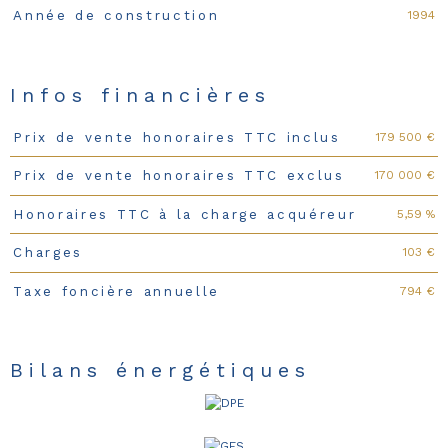
1994
Année de construction
Infos financières
179 500 €
Prix de vente honoraires TTC inclus
Caractéristiques
Valeurs
170 000 €
Prix de vente honoraires TTC exclus
5,59 %
Honoraires TTC à la charge acquéreur
103 €
Charges
794 €
Taxe foncière annuelle
Bilans énergétiques