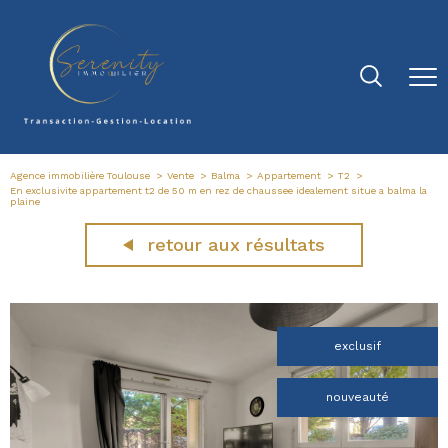
Agence immobilière Toulouse
Vente
Balma
Appartement
T2
En exclusivite appartement t2 de 50 m en rez de chaussee idealement situe a balma la
plaine
retour aux résultats
exclusif
nouveauté