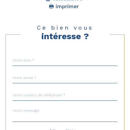
imprimer
Ce bien vous
intéresse ?
Nom
Fieldset
*
par
défaut
email
*
Téléphone
*
Message
Fieldset
*
par
défaut