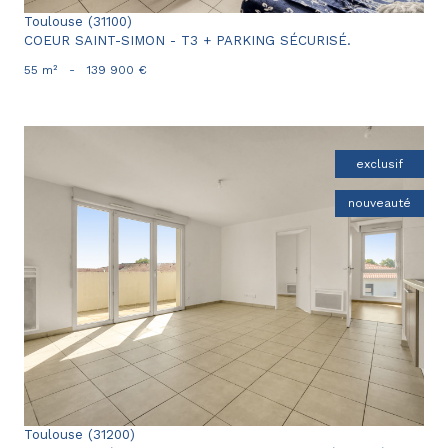
Toulouse (31100)
COEUR SAINT-SIMON - T3 + PARKING SÉCURISÉ.
55 m²
-
139 900 €
exclusif
nouveauté
voir le bien
Toulouse (31200)