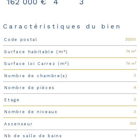
162 000 €
4
3
Caractéristiques du bien
31200
Code postal
Caractéristiques
Valeurs
74 m²
Surface habitable (m²)
74 m²
Surface loi Carrez (m²)
3
Nombre de chambre(s)
4
Nombre de pièces
2
Etage
3
Nombre de niveaux
OUI
Ascenseur
1
Nb de salle de bains