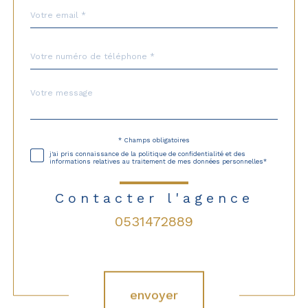
email
*
Téléphone
*
Message
Fieldset
*
par
défaut
* Champs obligatoires
Validation
j'ai pris connaissance de la politique de confidentialité et des
informations relatives au traitement de mes données personnelles*
Contacter l'agence
0531472889
Validation
envoyer