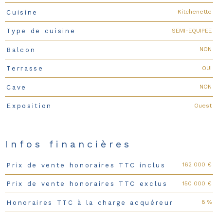
Kitchenette
Cuisine
SEMI-EQUIPEE
Type de cuisine
NON
Balcon
OUI
Terrasse
NON
Cave
Ouest
Exposition
Infos financières
162 000 €
Prix de vente honoraires TTC inclus
Caractéristiques
Valeurs
150 000 €
Prix de vente honoraires TTC exclus
8 %
Honoraires TTC à la charge acquéreur