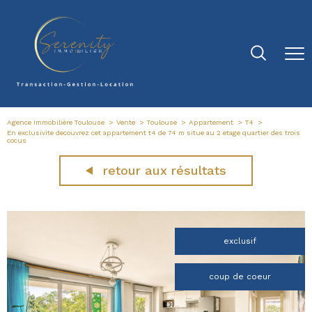
Agence immobilière Toulouse
Vente
Toulouse
Appartement
T4
En exclusivite decouvrez cet appartement t4 de 74 m situe au 2 etage quartier des trois
cocus
retour aux résultats
exclusif
coup de coeur