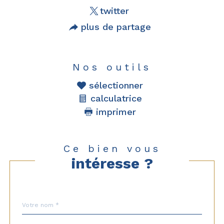
twitter
plus de partage
Nos outils
sélectionner
calculatrice
imprimer
Ce bien vous
intéresse ?
Nom
Fieldset
*
par
défaut