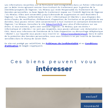
Les informations recueillies sur ce formulaire sont enregistrées dans un fichier informatisé
par La Boite Immo agissant comme Sous-traitant du traitement pour la gestion de la
clientèle/prospects de l'Agence / du Réseau qui reste Responsable du Traitement de vos
Données personnelles. La base légale du traitement repose sur l'intérêt légitime de l'Agence
/ du Réseau. Elles sont conservées jusqu'à demande de suppression et sont destinées à
l'Agence / au Réseau. Conformément à la loi « informatique et libertés », vous disposez des
droits d’accès, de rectification, d’effacement, d’opposition, de limitation et de portabilité de vos
données. Vous pouvez retirer votre consentement à tout moment en contactant directement
l’Agence / Le Réseau. Consultez le site
https://cnil.fr/fr
pour plus d’informations sur vos
droits. Si vous estimez, après avoir contacté l'Agence / le Réseau, que vos droits «
Informatique et Libertés » ne sont pas respectés, vous pouvez adresser une réclamation à la
CNIL. Nous vous informons de l’existence de la liste d'opposition au démarchage téléphonique
« Bloctel », sur laquelle vous pouvez vous inscrire ici :
https://www.bloctel.gouv.fr
. Dans le cadre
de la protection des Données personnelles, nous vous invitons à ne pas inscrire de Données
sensibles dans le champ de saisie libre.
Ce site est protégé par reCAPTCHA, les
Politiques de Confidentialité
et es
Conditions
d'utilisation
de Google s'appliquent.
Ces biens peuvent vous
intéresser
exclusif
nouveauté