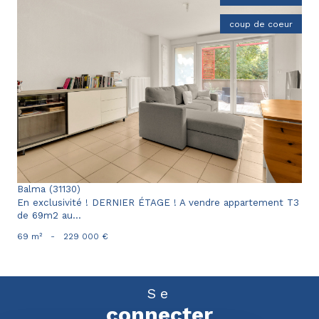
coup de coeur
voir le bien
Balma (31130)
En exclusivité ! DERNIER ÉTAGE ! A vendre appartement T3
de 69m2 au...
69 m²
-
229 000 €
Se
connecter