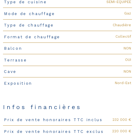
SEMI-EQUIPEE
Type de cuisine
Gaz
Mode de chauffage
Chaudière
Type de chauffage
Collectif
Format de chauffage
NON
Balcon
OUI
Terrasse
NON
Cave
Nord-Est
Exposition
Infos financières
232 000 €
Prix de vente honoraires TTC inclus
Caractéristiques
Valeurs
220 000 €
Prix de vente honoraires TTC exclus