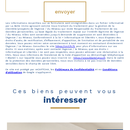
envoyer
Les informations recueillies sur ce formulaire sont enregistrées dans un fichier informatisé
par La Boite Immo agissant comme Sous-traitant du traitement pour la gestion de la
clientèle/prospects de l'Agence / du Réseau qui reste Responsable du Traitement de vos
Données personnelles. La base légale du traitement repose sur l'intérêt légitime de l'Agence
/ du Réseau. Elles sont conservées jusqu'à demande de suppression et sont destinées à
l'Agence / au Réseau. Conformément à la loi « informatique et libertés », vous disposez des
droits d’accès, de rectification, d’effacement, d’opposition, de limitation et de portabilité de vos
données. Vous pouvez retirer votre consentement à tout moment en contactant directement
l’Agence / Le Réseau. Consultez le site
https://cnil.fr/fr
pour plus d’informations sur vos
droits. Si vous estimez, après avoir contacté l'Agence / le Réseau, que vos droits «
Informatique et Libertés » ne sont pas respectés, vous pouvez adresser une réclamation à la
CNIL. Nous vous informons de l’existence de la liste d'opposition au démarchage téléphonique
« Bloctel », sur laquelle vous pouvez vous inscrire ici :
https://www.bloctel.gouv.fr
. Dans le cadre
de la protection des Données personnelles, nous vous invitons à ne pas inscrire de Données
sensibles dans le champ de saisie libre.
Ce site est protégé par reCAPTCHA, les
Politiques de Confidentialité
et es
Conditions
d'utilisation
de Google s'appliquent.
Ces biens peuvent vous
intéresser