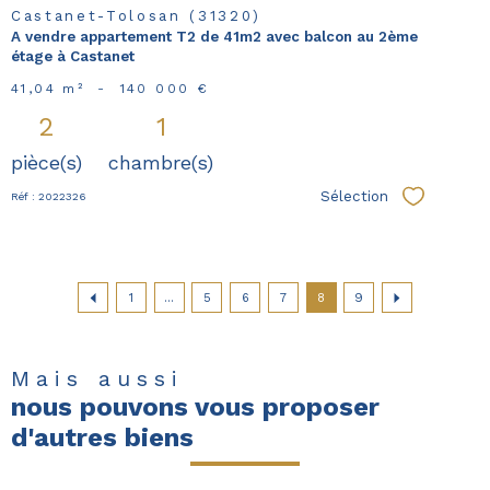
Castanet-Tolosan (31320)
A vendre appartement T2 de 41m2 avec balcon au 2ème
étage à Castanet
41,04 m²
-
140 000 €
2
1
pièce(s)
chambre(s)
Sélection
Réf : 2022326
Sélectionn
1
...
5
6
7
8
9
Mais aussi
nous pouvons vous proposer
d'autres biens