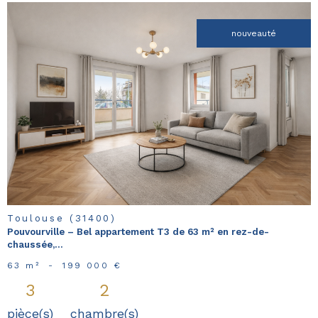
nouveauté
voir le
bien
Toulouse (31400)
Pouvourville – Bel appartement T3 de 63 m² en rez-de-
chaussée,...
63 m²
-
199 000 €
3
2
pièce(s)
chambre(s)