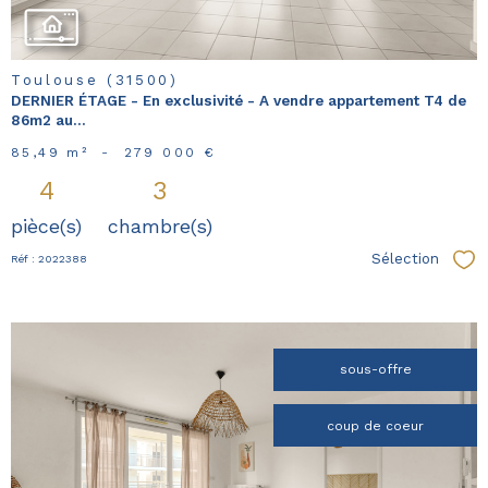
Toulouse (31500)
DERNIER ÉTAGE - En exclusivité - A vendre appartement T4 de
86m2 au...
85,49 m²
-
279 000 €
4
3
pièce(s)
chambre(s)
Sélection
Réf : 2022388
Sél
sous-offre
coup de coeur
voir le