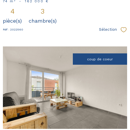
74 m²
-
162 000 €
4
3
pièce(s)
chambre(s)
Sélection
Réf : 2022560
Sél
coup de coeur
voir le
bien