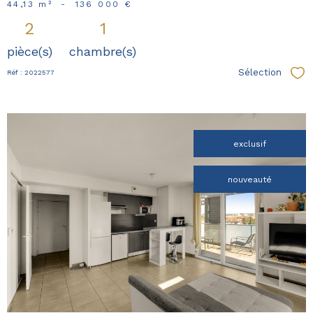
44,13 m²
-
136 000 €
2
1
pièce(s)
chambre(s)
Sélection
Réf : 2022577
Sél
exclusif
nouveauté
voir le
bien