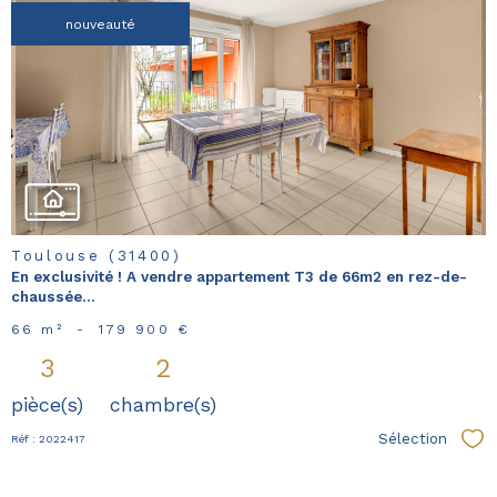
nouveauté
voir le
bien
Toulouse (31400)
En exclusivité ! A vendre appartement T3 de 66m2 en rez-de-
chaussée...
66 m²
-
179 900 €
3
2
pièce(s)
chambre(s)
Sélection
Réf : 2022417
Sél