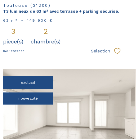
Toulouse (31200)
T3 lumineux de 63 m² avec terrasse + parking sécurisé.
63 m²
-
149 900 €
3
2
pièce(s)
chambre(s)
Sélection
Réf : 2022565
Sélectionn
exclusif
nouveauté
voir le
bien