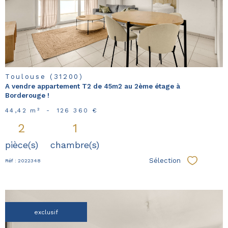
bien
Toulouse (31200)
A vendre appartement T2 de 45m2 au 2ème étage à
Borderouge !
44,42 m²
-
126 360 €
2
1
pièce(s)
chambre(s)
Sélection
Réf : 2022348
Sélectionn
exclusif