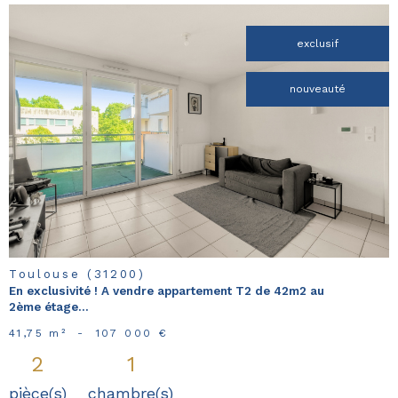
exclusif
nouveauté
voir le
bien
Toulouse (31200)
En exclusivité ! A vendre appartement T2 de 42m2 au
2ème étage...
41,75 m²
-
107 000 €
2
1
pièce(s)
chambre(s)