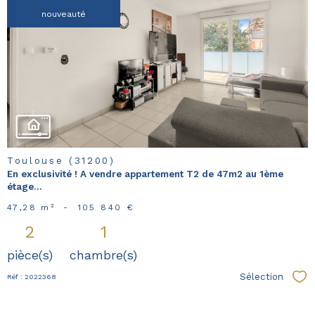
nouveauté
voir le
bien
Toulouse (31200)
En exclusivité ! A vendre appartement T2 de 47m2 au 1ème
étage...
47,28 m²
-
105 840 €
2
1
pièce(s)
chambre(s)
Sélection
Réf : 2022368
Sél