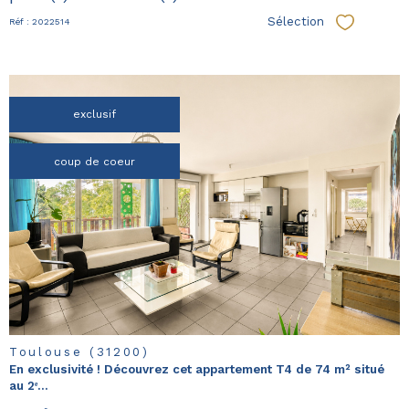
Sélection
Réf : 2022514
Sélectionn
exclusif
coup de coeur
voir le
bien
Toulouse (31200)
En exclusivité ! Découvrez cet appartement T4 de 74 m² situé
au 2ᵉ...